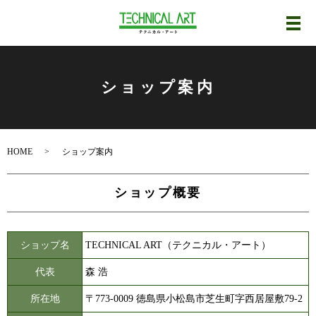
メ
ショップ案内
HOME
ショップ案内
ショップ概要
ショップ名
TECHNICAL ART（テクニカル・アート）
代表
森 浩
所在地
〒773-0009 徳島県小松島市芝生町字西居屋敷79-2