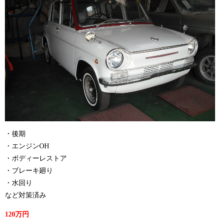
・後期
・エンジンOH
・ボディーレストア
・ブレーキ廻り
・水回り
など対策済み
120万円